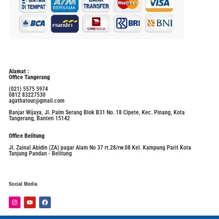
Alamat :
Office Tangerang
(021) 5575 5974
0812 83227530
agathatour@gmail.com
Banjar Wijaya, Jl. Palm Serang Blok B31 No. 18 Cipete, Kec. Pinang, Kota
Tangerang, Banten 15142
Office Belitung
Jl. Zainal Abidin (ZA) pagar Alam No 37 rt.28/rw.08 Kel. Kampung Parit Kota
Tanjung Pandan - Belitung
Social Media