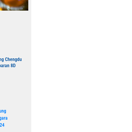
ing Chengdu
baran 8D
tung
gara
024