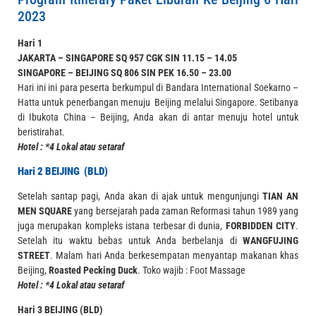
2023
Hari 1
JAKARTA – SINGAPORE
SQ 957 CGK SIN 11.15 – 14.05
SINGAPORE – BEIJING
SQ 806 SIN PEK 16.50 – 23.00
Hari ini ini para peserta berkumpul di Bandara International Soekarno –
Hatta untuk penerbangan menuju Beijing melalui Singapore. Setibanya
di Ibukota China – Beijing, Anda akan di antar menuju hotel untuk
beristirahat.
Hotel : *4 Lokal atau setaraf
Hari 2 BEIJING (BLD)
Setelah santap pagi, Anda akan di ajak untuk mengunjungi
TIAN AN
MEN SQUARE
yang bersejarah pada zaman Reformasi tahun 1989 yang
juga merupakan kompleks istana terbesar di dunia,
FORBIDDEN CITY
.
Setelah itu waktu bebas untuk Anda berbelanja di
WANGFUJING
STREET
. Malam hari Anda berkesempatan menyantap makanan khas
Beijing,
Roasted Pecking Duck
.
Toko wajib : Foot Massage
Hotel : *4 Lokal atau setaraf
Hari 3 BEIJING (BLD)