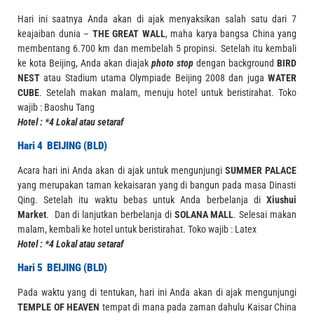
Hari ini saatnya Anda akan di ajak menyaksikan salah satu dari 7
keajaiban dunia –
THE GREAT WALL
, maha karya bangsa China yang
membentang 6.700 km dan membelah 5 propinsi. Setelah itu kembali
ke kota Beijing, Anda akan diajak
photo stop
dengan background
BIRD
NEST
atau Stadium utama Olympiade Beijing 2008 dan juga
WATER
CUBE
. Setelah makan malam, menuju hotel untuk beristirahat.
Toko
wajib : Baoshu Tang
Hotel : *4 Lokal atau setaraf
Hari 4 BEIJING (BLD)
Acara hari ini Anda akan di ajak untuk mengunjungi
SUMMER PALACE
yang merupakan taman kekaisaran yang di bangun pada masa Dinasti
Qing. Setelah itu waktu bebas untuk Anda berbelanja di
Xiushui
Market
. Dan di lanjutkan berbelanja di
SOLANA MALL
. Selesai makan
malam, kembali ke hotel untuk beristirahat.
Toko wajib : Latex
Hotel : *4 Lokal atau setaraf
Hari 5 BEIJING (BLD)
Pada waktu yang di tentukan, hari ini Anda akan di ajak mengunjungi
TEMPLE OF HEAVEN
tempat di mana pada zaman dahulu Kaisar China