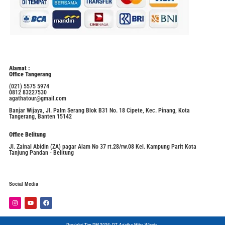
Alamat :
Office Tangerang
(021) 5575 5974
0812 83227530
agathatour@gmail.com
Banjar Wijaya, Jl. Palm Serang Blok B31 No. 18 Cipete, Kec. Pinang, Kota
Tangerang, Banten 15142
Office Belitung
Jl. Zainal Abidin (ZA) pagar Alam No 37 rt.28/rw.08 Kel. Kampung Parit Kota
Tanjung Pandan - Belitung
Social Media