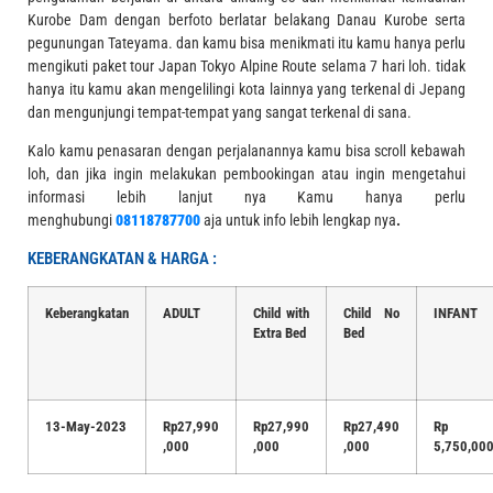
Kurobe Dam dengan berfoto berlatar belakang Danau Kurobe serta
pegunungan Tateyama
. dan kamu bisa menikmati itu kamu hanya perlu
mengikuti paket tour Japan Tokyo Alpine Route selama 7 hari loh. tidak
hanya itu kamu akan mengelilingi kota lainnya yang terkenal di Jepang
dan mengunjungi tempat-tempat yang sangat terkenal di sana.
Kalo kamu penasaran dengan perjalanannya kamu bisa scroll kebawah
loh, dan jika ingin melakukan pembookingan atau ingin mengetahui
informasi lebih lanjut nya Kamu hanya perlu
menghubungi
08118787700
aja untuk info lebih lengkap nya
.
KEBERANGKATAN & HARGA :
Keberangkatan
ADULT
Child with
Child No
INFANT
Extra Bed
Bed
13-May-2023
Rp27,990
Rp27,990
Rp27,490
Rp
,000
,000
,000
5,750,00