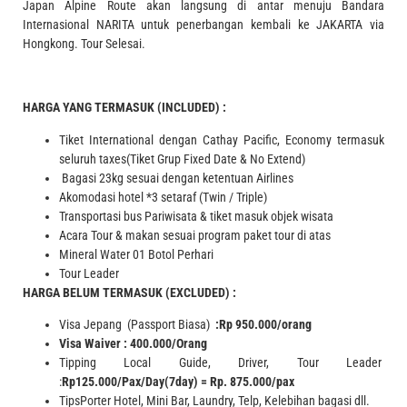
Japan Alpine Route akan langsung di antar menuju Bandara
Internasional NARITA untuk penerbangan kembali ke JAKARTA via
Hongkong. Tour Selesai.
HARGA YANG TERMASUK (INCLUDED) :
Tiket International dengan Cathay Pacific, Economy termasuk
seluruh taxes(Tiket Grup Fixed Date & No Extend)
Bagasi 23kg sesuai dengan ketentuan Airlines
Akomodasi hotel *3 setaraf (Twin / Triple)
Transportasi bus Pariwisata & tiket masuk objek wisata
Acara Tour & makan sesuai program paket tour di atas
Mineral Water 01 Botol Perhari
Tour Leader
HARGA BELUM TERMASUK (EXCLUDED) :
Visa Jepang (Passport Biasa)
:Rp 950.000/orang
Visa Waiver : 400.000/Orang
Tipping Local Guide, Driver, Tour Leader
:
Rp125.000/Pax/Day(7day) = Rp. 875.000/pax
TipsPorter Hotel, Mini Bar, Laundry, Telp, Kelebihan bagasi dll.