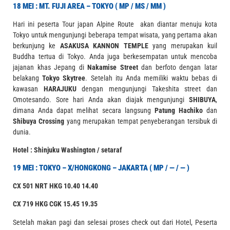
18 MEI : MT. FUJI AREA – TOKYO ( MP / MS / MM )
Hari ini peserta Tour japan Alpine Route akan diantar menuju kota
Tokyo untuk mengunjungi beberapa tempat wisata, yang pertama akan
berkunjung ke
ASAKUSA KANNON TEMPLE
yang merupakan kuil
Buddha tertua di Tokyo. Anda juga berkesempatan untuk mencoba
jajanan khas Jepang di
Nakamise Street
dan berfoto dengan latar
belakang
Tokyo Skytree
. Setelah itu Anda memiliki waktu bebas di
kawasan
HARAJUKU
dengan mengunjungi Takeshita street dan
Omotesando. Sore hari Anda akan diajak mengunjungi
SHIBUYA
,
dimana Anda dapat melihat secara langsung
Patung
Hachiko
dan
Shibuya Crossing
yang merupakan tempat penyeberangan tersibuk di
dunia.
Hotel : Shinjuku Washington / setaraf
19 MEI : TOKYO – X/HONGKONG – JAKARTA ( MP / — / — )
CX 501 NRT HKG 10.40 14.40
CX 719 HKG CGK 15.45 19.35
Setelah makan pagi dan selesai proses check out dari Hotel, Peserta