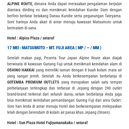
ALPINE ROUTE
, dimana Anda dapat merasakan pengalaman berjalan
diantara dinding es dan menikmati keindahan Kurobe Dam dengan
berfoto berlatar belakang Danau Kurobe serta pegunungan Tateyama.
Sore harinya Anda akan di antar menuju kawasan Matsumoto untuk
bermalam di sana.
Hotel : Alpico Plaza / setaraf
17 MEI : MATSUMOTO – MT. FUJI AREA ( MP / — / MM )
Setelah makan pagi, Peserta Tour Japan Alpine Route akan diajak
berwisata di kawasan Gunung Fuji untuk menikmati keindahan alam di
OSHINO HAKKAI
yang memiliki taman dengan 8 buah kolam mata air
yang sangat jernih. Setelah itu Anda berkesempatan berbelanja di
GOTEMBA PREMIUM OUTLETS
yang merupakan salah satu tempat
perbelanjaan terlengkap dan terbesar di Jepang dengan 290 outlet
brand-brand terkenal dari seluruh dunia, selain berbelanja Anda juga
bisa menikmati keindahan pemandangan Guning Fuji dari area Outlet.
Sore hari Anda di antar menuju Hotel dan berkesempatan melepaskan
lelah dengan berendam di kolam air panas khas Jepang (Onsen).
Hotel : Sun Plaza Hotel Fujiyamanakako / setaraf