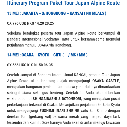
Ittinerary Program Paket Tour Japan Alpine Route
13 MEI : JAKARTA – X/HONGKONG – KANSAI ( NO MEALS )
CX 776 CGK HKG 14.20 20.25
Sebelum berabgkat peserta tour Japan Alpine Route berkumpul di
Bandara Internasional Soekarno Hatta untuk bersama-sama memulai
perjalanan menuju OSAKA via Hongkong.
14 MEI : OSAKA – KYOTO – GIFU ( — / MS / MM )
CX 566 HKG KIX 01.50 06.35
Setelah sampai di Bandara Internasional KANSAI, peserta Tour Japan
Alpine Route akan langsung diajak mengunjungi
OSAKA CASTLE
,
merupakan bangunan peninggalan budaya yang dulunya dimanfaatkan
sebagai istana sekaligus benteng. Setelah itu Anda akan diberikan
waktu bebas di
SHINSAIBASHI & DOTONBORI
, yang merupakan pusat
perbelanjaan terkenal di Osaka. Melanjutkan perjalanan ke kota Kyoto
untuk mengunjungi
FUSHIMI INARI SHRINE
yaitu kuil Shinto dengan
deretan Torii (gerbang kuil) berwarna merah yang menjadi daya tarik
tersendiri dari Kuil ini. Sore harinya Anda akan di antar menuju kawasan