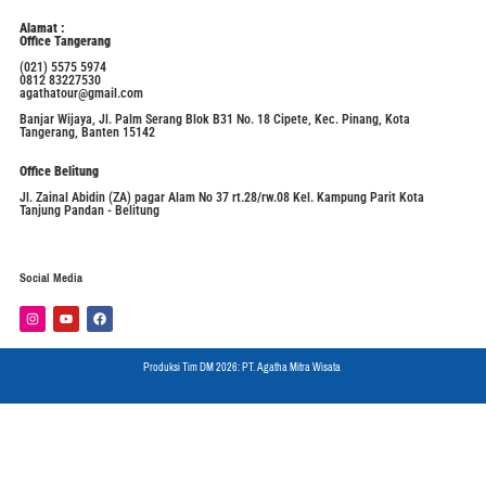
Alamat :
Office Tangerang
(021) 5575 5974
0812 83227530
agathatour@gmail.com
Banjar Wijaya, Jl. Palm Serang Blok B31 No. 18 Cipete, Kec. Pinang, Kota
Tangerang, Banten 15142
Office Belitung
Jl. Zainal Abidin (ZA) pagar Alam No 37 rt.28/rw.08 Kel. Kampung Parit Kota
Tanjung Pandan - Belitung
Social Media
Produksi Tim DM 2026: PT. Agatha Mitra Wisata